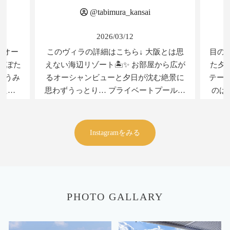
@____i.am.leo____
2025/12/15
目の前は海🏝️！ 日本の夕陽百選に選ばれ
20
ら広が
た夕陽が眺められる 絶景グランピングコ
絶景に
テージへ行ってきたよ🤍 今回泊まった
@yukin
のは 〖 オーシャンガーデン 〗 9月に
の夕
ラみた
オープンしたばかりの わんこと泊まれる
の
プール付きコテージ🏡 冬季の11月〜2月
🌊✨
は入水不可だけど 通常はわんこも泳げる
@umiterr
Instagramをみる
テラス
プールなの😍🩵 水深50cmの浅め設計で、
ーで
わんこと一緒に水遊びが楽しめるの最高
よ…
🚃 南
🙌！ オーシャンガーデンには天然芝の プ
る贅沢
🏝 全
ライベートドッグランも付いているから
阪にこ
トヴィ
周りを気にせず思う存分走り回れるよ🐕˒˒
はコ
PHOTO GALLARY
客室あり
綺麗な夕陽を見ながらまったりして、
も各
のお部
楽しみにしていたBBQタイム🍖！ 食材は
ジな