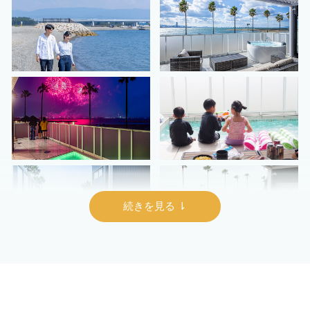
冷蔵庫に入れてくれているので 好きな時
泊ま
間からスタート😆🍻 お肉だけじゃなく
ちゃ快適やっ
て海鮮もある豪華なBBQ✨ 食後にはアイ
はジ
スまで🍨🤍🤍 朝食はバケットサンド🥖 こ
お部
ちらも前日のうちに運んでくださるので
ン付
朝好きな時間に作って食べられるよ🫶 ロ
プールに
ーストビーフ美味しかった🤤 二色の浜
に泊ま
海浜公園内にある施設で 目の前は海だか
202
ら お天気がいい日は海辺散歩も気持ちい
最大3
いよ🐕☀️
日まで 👶🏻子連れポイント ▶︎キ
˗˗˗˗˗˗˗˗˗˗˗˗˗˗˗˗˗˗˗˗˗˗˗˗˗˗˗˗˗˗˗˗˗˗˗˗˗˗˗˗˗˗˗˗˗˗˗˗˗˗˗˗˗˗˗˗
冷蔵
˗˗˗˗ 🪧 うみテラス 二色の浜 ◻︎ 大阪府
リン
貝塚市二色南町 二色の浜公園海浜緑地 ◻︎
タイ
@umiterrace_osaka ◻︎ @inu_yado.official
▶︎プ
◻︎チェックイン15:00／チェックアウト
目の前！
10:00 ◻︎小型犬3頭・中型犬2頭・大型
*+:｡:+
犬1頭まで ◻︎🐶ベッド不可
ラス
˗˗˗˗˗˗˗˗˗˗˗˗˗˗˗˗˗˗˗˗˗˗˗˗˗˗˗˗˗˗˗˗˗˗˗˗˗˗˗˗˗˗˗˗˗˗˗˗˗˗˗˗˗˗˗˗
色の浜公