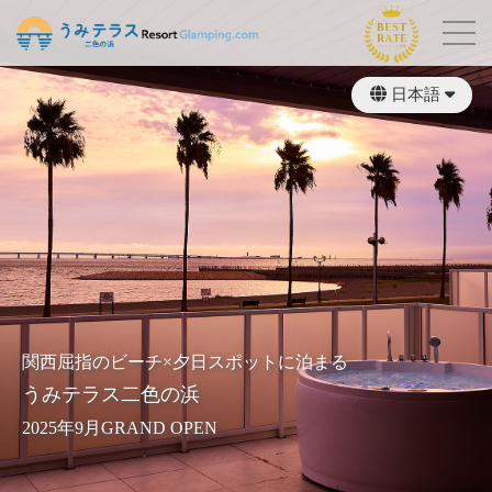
日本語
繁體中文
English
関西屈指のビーチ×夕日スポットに泊まる
うみテラス二色の浜
2025年9月GRAND OPEN