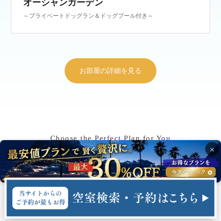
オーシャンガーデン
～プライベートドッグラン＆ドッグプール付き～
お部屋の詳細を見る
Choose the Perfect Plan for You
×
二ーズに合わせて選べるプラン
カップルでの記念日ステイから、 ファミリーやグループでの
にぎやかな滞在まで、さまざまなシーンに応じた多彩なプラン
をご用意しております。