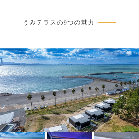
˗˗˗˗ #いぬやど #リゾグラ #犬と旅行 #わん
時〜 
こと旅行 #グランピング #犬とおでかけ関
南海
西
分 関西発🎈子供と遊べるスポットを紹
うみテラスの9つの魅力
介！
ちゃう👀 ▶︎赤ちゃん
スポッ
歳と2
@yuk
*+:
@resort.g