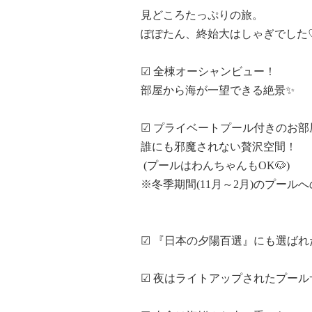
見どころたっぷりの旅。

ぽぽたん、終始大はしゃぎでした♡
☑ 全棟オーシャンビュー！

部屋から海が一望できる絶景✨

☑ プライベートプール付きのお部
誰にも邪魔されない贅沢空間！

 (プールはわんちゃんもOK🐶)

※冬季期間(11月～2月)のプールへ
☑ 『日本の夕陽百選』にも選ばれ
☑ 夜はライトアップされたプールサ