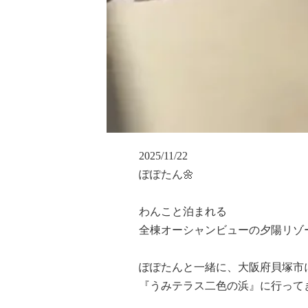
2025/11/22					
ぽぽたん🌼

わんこと泊まれる

全棟オーシャンビューの夕陽リゾート
ぽぽたんと一緒に、大阪府貝塚市に
『うみテラス二色の浜』に行ってきました💕