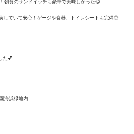
Q！朝食のサンドイッチも豪華で美味しかった😋

実していて安心！ゲージや食器、トイレシートも完備◎

💕

園海浜緑地内

！
