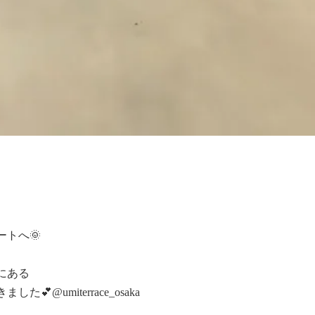
へ🌞

ある

@umiterrace_osaka
