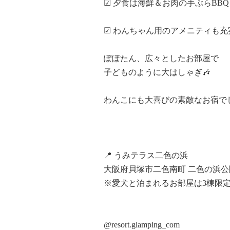
☑ 夕食は海鮮＆お肉の手ぶらBB
☑ わんちゃん用のアメニティも充
ぽぽたん、広々としたお部屋で

子どものように大はしゃぎ🎶

わんこにも大喜びの素敵なお宿でした
📍 うみテラス二色の浜

大阪府貝塚市二色南町 二色の浜公
※愛犬と泊まれるお部屋は3棟限定
@resort.glamping_com
