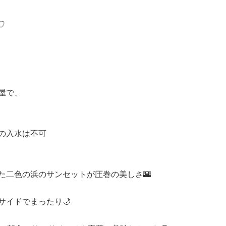


屋で、

の入水は不可

た二色の浜のサンセットが圧巻の美しさ🌇

イドでまったり🌙
