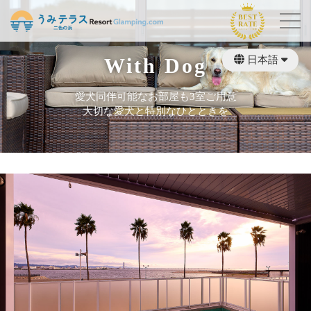
With Dog
日本語
繁體中文
English
愛犬同伴可能なお部屋も3室ご用意
大切な愛犬と特別なひとときを