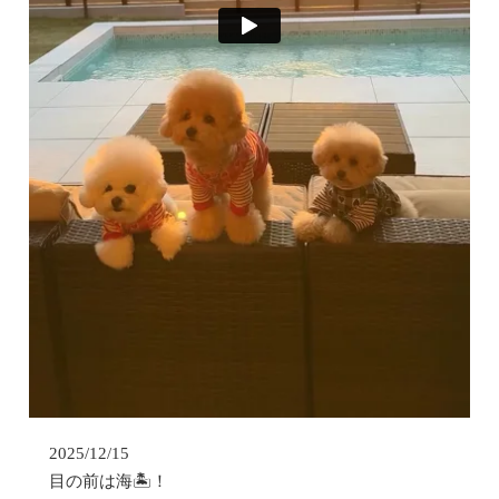
2025/12/15					
目の前は海🏝️！
