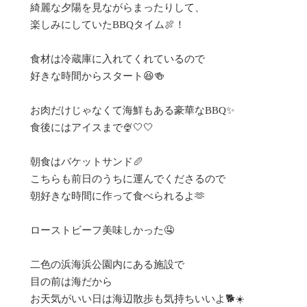
綺麗な夕陽を見ながらまったりして、

楽しみにしていたBBQタイム🍖！

食材は冷蔵庫に入れてくれているので

好きな時間からスタート😆🍻

お肉だけじゃなくて海鮮もある豪華なBBQ✨

食後にはアイスまで🍨🤍🤍

朝食はバケットサンド🥖

こちらも前日のうちに運んでくださるので

朝好きな時間に作って食べられるよ🫶

ローストビーフ美味しかった🤤

二色の浜海浜公園内にある施設で

目の前は海だから

お天気がいい日は海辺散歩も気持ちいいよ🐕☀️
