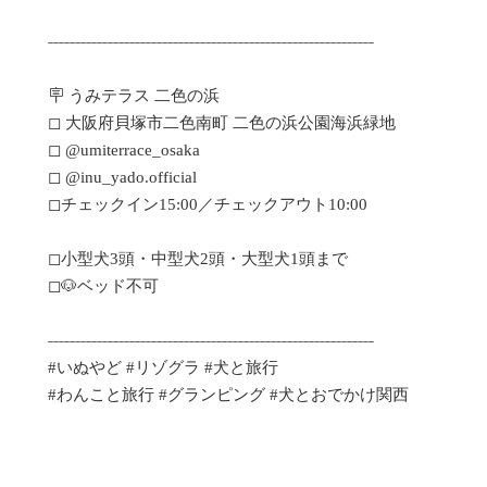
˗˗˗˗˗˗˗˗˗˗˗˗˗˗˗˗˗˗˗˗˗˗˗˗˗˗˗˗˗˗˗˗˗˗˗˗˗˗˗˗˗˗˗˗˗˗˗˗˗˗˗˗˗˗˗˗˗˗˗˗

🪧 うみテラス 二色の浜

◻︎ 大阪府貝塚市二色南町 二色の浜公園海浜緑地

◻︎ @umiterrace_osaka

◻︎ @inu_yado.official 

◻︎チェックイン15:00／チェックアウト10:00

◻︎小型犬3頭・中型犬2頭・大型犬1頭まで

◻︎🐶ベッド不可

˗˗˗˗˗˗˗˗˗˗˗˗˗˗˗˗˗˗˗˗˗˗˗˗˗˗˗˗˗˗˗˗˗˗˗˗˗˗˗˗˗˗˗˗˗˗˗˗˗˗˗˗˗˗˗˗˗˗˗˗

#いぬやど #リゾグラ #犬と旅行 

#わんこと旅行 #グランピング #犬とおでかけ関西