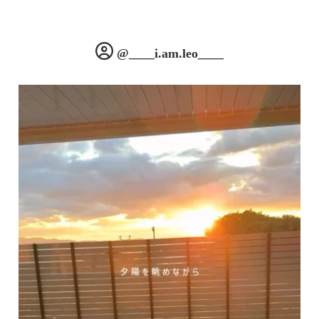
@____i.am.leo____