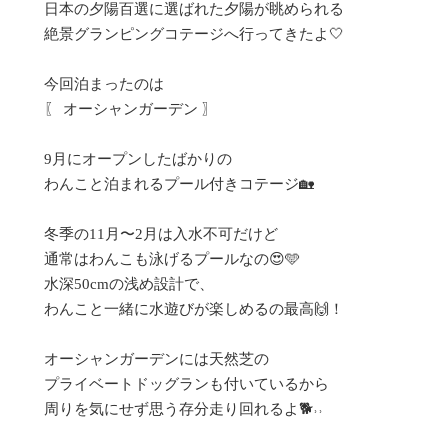
日本の夕陽百選に選ばれた夕陽が眺められる

絶景グランピングコテージへ行ってきたよ🤍

今回泊まったのは

〖 オーシャンガーデン 〗

9月にオープンしたばかりの

わんこと泊まれるプール付きコテージ🏡

冬季の11月〜2月は入水不可だけど

通常はわんこも泳げるプールなの😍🩵

水深50cmの浅め設計で、

わんこと一緒に水遊びが楽しめるの最高🙌！

オーシャンガーデンには天然芝の

プライベートドッグランも付いているから

周りを気にせず思う存分走り回れるよ🐕˒˒ 
