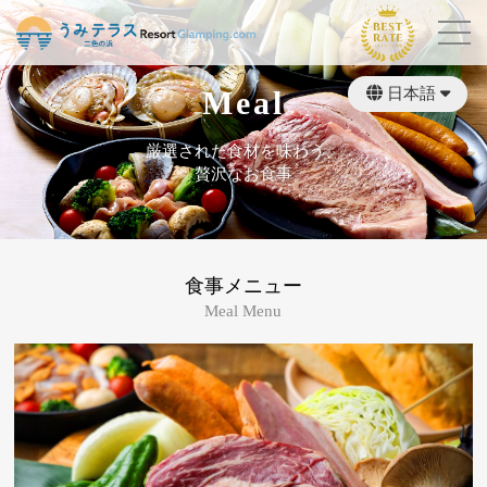
Meal
日本語
繁體中文
English
厳選された食材を味わう、
贅沢なお食事
食事メニュー
Meal Menu