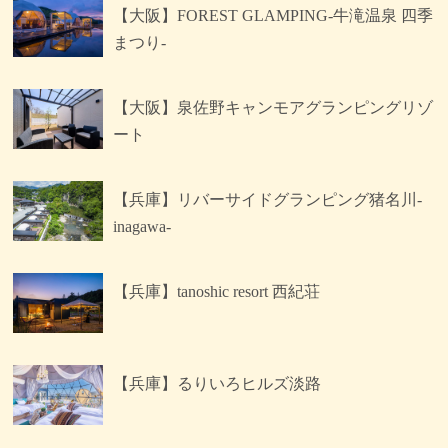
【大阪】FOREST GLAMPING-牛滝温泉 四季
まつり-
【大阪】泉佐野キャンモアグランピングリゾ
ート
【兵庫】リバーサイドグランピング猪名川-
inagawa-
【兵庫】tanoshic resort 西紀荘
【兵庫】るりいろヒルズ淡路