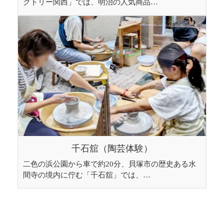
クトリー関西」では、明治の人気商品…
千石舘（陶芸体験）
二色の浜公園から車で約20分、貝塚市の歴史ある水
間寺の境内に佇む「千石舘」では、…